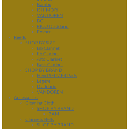
Bambu
ISHIMORI
VANDOREN
BG
RICO D'addario
Rovner
Reeds
SHOP BY SIZE
Bb Clarinet
Eb Clarinet
Alto Clarinet
Bass Clarinet
SHOP BY BRAND
Henri SELMER Paris
Légère
D'addario
VANDOREN
Accessories
Cleaning Cloth
SHOP BY BRAND
BAM
Clarinets Bells
SHOP BY BRAND