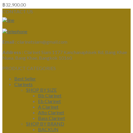
฿
32,900.00
CONTACT US
Email :
clarinetsiam@gmail.com
Address :
Clarinet Siam 1177 Kanchanaphisek Rd, Bang Khae
Nuea, Bang Khae, Bangkok 10160
PRODUCT CATEGORIES
Best Seller
Clarinets
SHOP BY SIZE
Bb Clarinet
Eb Clarinet
A Clarinet
Alto Clarinet
Bass Clarinet
SHOP BY BRAND
BACKUN