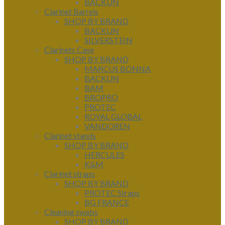
BACKUN
Clarinet Barrels
SHOP BY BRAND
BACKUN
SILVERSTEIN
Clarinets Case
SHOP BY BRAND
MARCUS BONNA
BACKUN
BAM
BROPRO
PROTEC
ROYAL GLOBAL
VANDOREN
Clarinet stands
SHOP BY BRAND
HERCULES
K&M
Clarinet straps
SHOP BY BRAND
PROTEC Straps
BG FRANCE
Cleaning swabs
SHOP BY BRAND